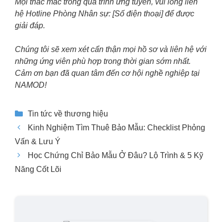
Mọi thắc mắc trong quá trình ứng tuyển, vui lòng liên
hệ Hotline Phòng Nhân sự: [Số điện thoại] để được
giải đáp.
Chúng tôi sẽ xem xét cẩn thận mọi hồ sơ và liên hệ với
những ứng viên phù hợp trong thời gian sớm nhất.
Cảm ơn bạn đã quan tâm đến cơ hội nghề nghiệp tại
NAMOD!
Danh
Tin tức về thương hiệu
mục
Kinh Nghiệm Tìm Thuê Bảo Mẫu: Checklist Phỏng
Vấn & Lưu Ý
Học Chứng Chỉ Bảo Mẫu Ở Đâu? Lộ Trình & 5 Kỹ
Năng Cốt Lõi