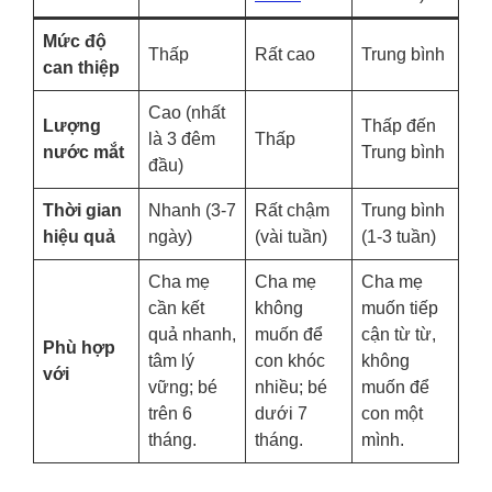
Mức độ
Thấp
Rất cao
Trung bình
can thiệp
Cao (nhất
Lượng
Thấp đến
là 3 đêm
Thấp
nước mắt
Trung bình
đầu)
Thời gian
Nhanh (3-7
Rất chậm
Trung bình
hiệu quả
ngày)
(vài tuần)
(1-3 tuần)
Cha mẹ
Cha mẹ
Cha mẹ
cần kết
không
muốn tiếp
quả nhanh,
muốn để
cận từ từ,
Phù hợp
tâm lý
con khóc
không
với
vững; bé
nhiều; bé
muốn để
trên 6
dưới 7
con một
tháng.
tháng.
mình.