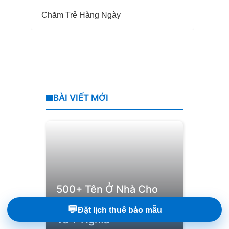
Chăm Trẻ Hàng Ngày
BÀI VIẾT MỚI
500+ Tên Ở Nhà Cho
Bé Trai Hay, Dễ Thương
💬
Đặt lịch thuê bảo mẫu
Và Ý Nghĩa