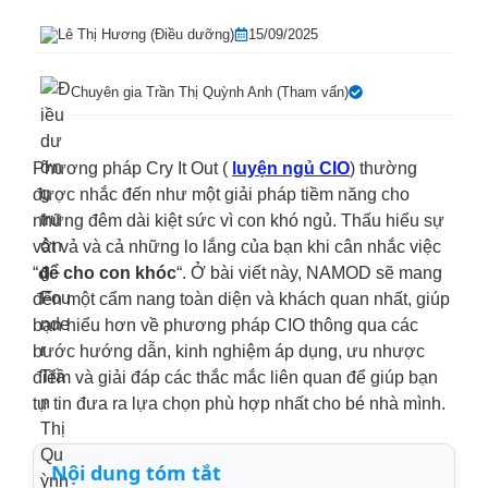
Lê Thị Hương (Điều dưỡng)
15/09/2025
Chuyên gia
Trần Thị Quỳnh Anh
(Tham vấn)
Phương pháp Cry It Out (
luyện ngủ CIO
) thường
được nhắc đến như một giải pháp tiềm năng cho
những đêm dài kiệt sức vì con khó ngủ. Thấu hiểu sự
vât vả và cả những lo lắng của bạn khi cân nhắc việc
“
để cho con khóc
“. Ở bài viết này, NAMOD sẽ mang
đến một cẩm nang toàn diện và khách quan nhất, giúp
bạn hiểu hơn về phương pháp CIO thông qua các
bước hướng dẫn, kinh nghiệm áp dụng, ưu nhược
điểm và giải đáp các thắc mắc liên quan để giúp bạn
tự tin đưa ra lựa chọn phù hợp nhất cho bé nhà mình.
Nội dung tóm tắt