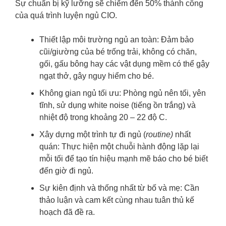
Sự chuẩn bị kỹ lưỡng sẽ chiếm đến 50% thành công
của quá trình luyện ngủ CIO.
Thiết lập môi trường ngủ an toàn: Đảm bảo
cũi/giường của bé trống trải, không có chăn,
gối, gấu bông hay các vật dụng mềm có thể gậy
ngạt thở, gây nguy hiểm cho bé.
Không gian ngủ tối ưu: Phòng ngủ nên tối, yên
tĩnh, sử dụng white noise (tiếng ồn trắng) và
nhiệt độ trong khoảng 20 – 22 độ C.
Xây dựng một trình tự đi ngủ (
routine)
nhất
quán: Thực hiện một chuỗi hành động lặp lại
mỗi tối để tạo tín hiệu mạnh mẽ báo cho bé biết
đến giờ đi ngủ.
Sự kiên định và thống nhất từ bố và mẹ: Cần
thảo luận và cam kết cùng nhau tuân thủ kế
hoạch đã đề ra.