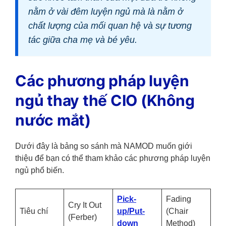
nằm ở vài đêm luyện ngủ mà là nằm ở
chất lượng của mối quan hệ và sự tương
tác giữa cha mẹ và bé yêu.
Các phương pháp luyện
ngủ thay thế CIO (Không
nước mắt)
Dưới đây là bảng so sánh mà NAMOD muốn giới
thiệu để bạn có thể tham khảo các phương pháp luyện
ngủ phổ biến.
Pick-
Fading
Cry It Out
Tiêu chí
up/Put-
(Chair
(Ferber)
down
Method)